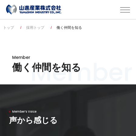
トップ
採用トップ
働く仲間を知る
Member
M
e
m
b
e
r
働く仲間を知る
Member’s Voice
声から感じる