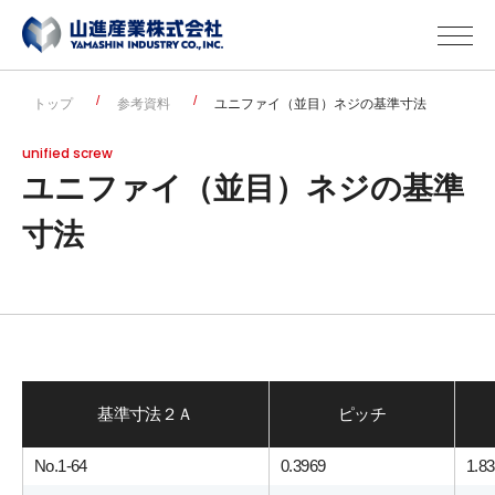
トップ
参考資料
ユニファイ（並目）ネジの基準寸法
unified screw
ユニファイ（並目）ネジの基準
寸法
基準寸法２Ａ
ピッチ
No.1-64
0.3969
1.8